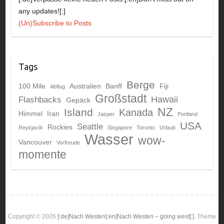
any updates![:]
(Un)Subscribe to Posts
Tags
Berge
100 Mile
Australien
Banff
Fiji
Abflug
Großstadt
Hawaii
Flashbacks
Gepäck
NZ
Island
Kanada
Himmel
Iran
Jasper
Portland
USA
Seattle
Rockies
Reykjavík
Singapore
Toronto
Urlaub
Wasser
wow-
Vancouver
Vorfreude
momente
Copyright © 2026
[:de]Nach Westen[:en]Nach Westen – going west[:]
. Theme