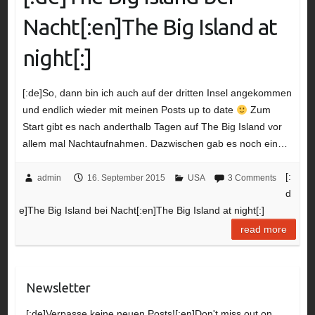
Nacht[:en]The Big Island at
night[:]
[:de]So, dann bin ich auch auf der dritten Insel angekommen
und endlich wieder mit meinen Posts up to date
Zum
Start gibt es nach anderthalb Tagen auf The Big Island vor
allem mal Nachtaufnahmen. Dazwischen gab es noch ein…
[:
admin
16. September 2015
USA
3 Comments
d
e]The Big Island bei Nacht[:en]The Big Island at night[:]
read more
Newsletter
[:de]Verpasse keine neuen Posts![:en]Don't miss out on