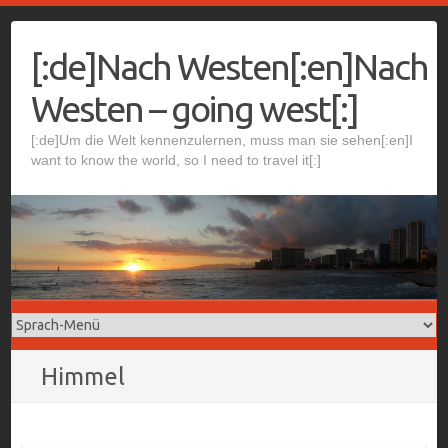
Skip
to
[:de]Nach Westen[:en]Nach
content
Westen – going west[:]
[:de]Um die Welt kennenzulernen, muss man sie sehen[:en]I
want to know the world, so I need to travel it[:]
Himmel