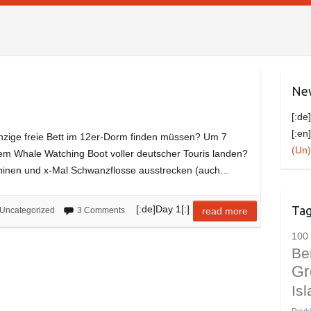
New
[:de
[:en
inzige freie Bett im 12er-Dorm finden müssen? Um 7
(Un)
m Whale Watching Boot voller deutscher Touris landen?
hinen und x-Mal Schwanzflosse ausstrecken (auch…
Ta
[:de]Day 1[:]
Uncategorized
3 Comments
read more
100 
Be
Gr
Is