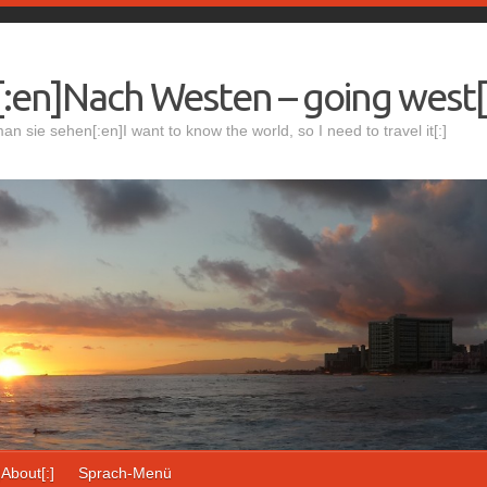
:en]Nach Westen – going west[
 sie sehen[:en]I want to know the world, so I need to travel it[:]
]About[:]
Sprach-Menü