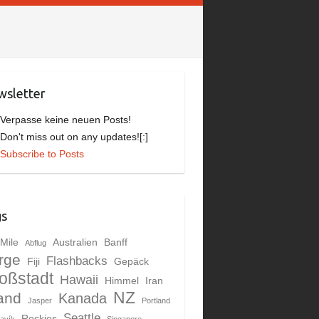
sletter
]Verpasse keine neuen Posts!
]Don't miss out on any updates![:]
Subscribe to Posts
gs
Mile
Australien
Banff
Abflug
rge
Flashbacks
Fiji
Gepäck
oßstadt
Hawaii
Himmel
Iran
NZ
land
Kanada
Jasper
Portland
Seattle
Rockies