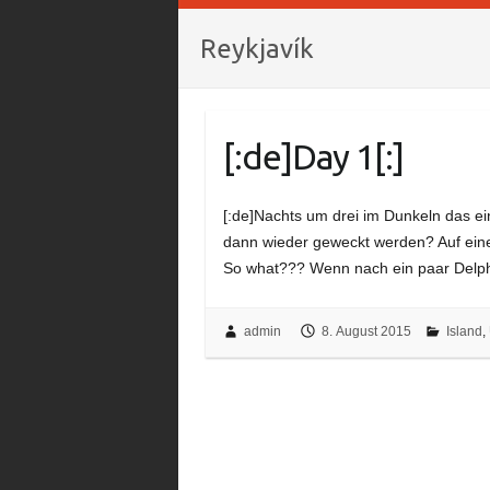
Reykjavík
[:de]Day 1[:]
[:de]Nachts um drei im Dunkeln das e
dann wieder geweckt werden? Auf eine
So what??? Wenn nach ein paar Delp
admin
8. August 2015
Island
,