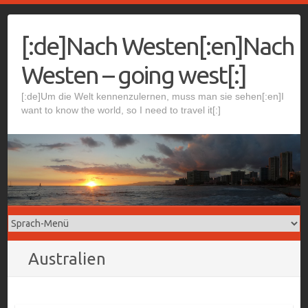
Skip
to
[:de]Nach Westen[:en]Nach
content
Westen – going west[:]
[:de]Um die Welt kennenzulernen, muss man sie sehen[:en]I
want to know the world, so I need to travel it[:]
Australien