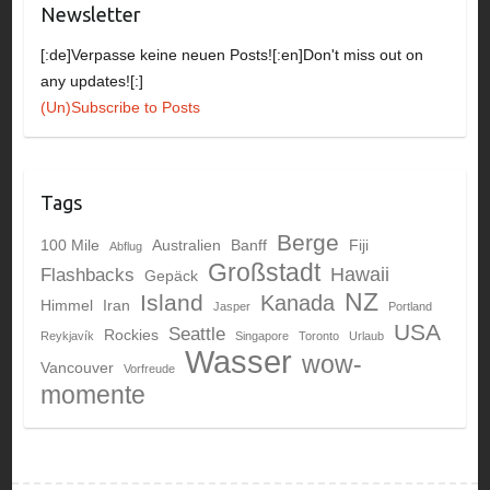
Newsletter
[:de]Verpasse keine neuen Posts![:en]Don't miss out on
any updates![:]
(Un)Subscribe to Posts
Tags
Berge
100 Mile
Australien
Banff
Fiji
Abflug
Großstadt
Hawaii
Flashbacks
Gepäck
NZ
Island
Kanada
Himmel
Iran
Jasper
Portland
USA
Seattle
Rockies
Reykjavík
Singapore
Toronto
Urlaub
Wasser
wow-
Vancouver
Vorfreude
momente