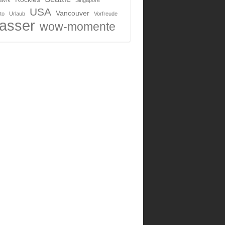
avík
Singapore
USA
Vancouver
to
Urlaub
Vorfreude
asser
wow-momente