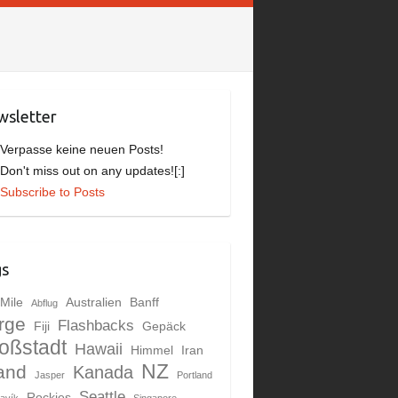
sletter
]Verpasse keine neuen Posts!
]Don't miss out on any updates![:]
Subscribe to Posts
gs
Mile
Australien
Banff
Abflug
rge
Flashbacks
Fiji
Gepäck
oßstadt
Hawaii
Himmel
Iran
NZ
land
Kanada
Jasper
Portland
Seattle
Rockies