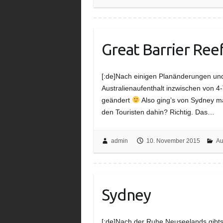
Great Barrier Ree
[:de]Nach einigen Planänderungen u
Australienaufenthalt inzwischen von 
geändert
Also ging’s von Sydney ma
den Touristen dahin? Richtig. Das…
admin
10. November 2015
Au
Sydney
[:de]Nach der Ruhe Neuseelands gibts 