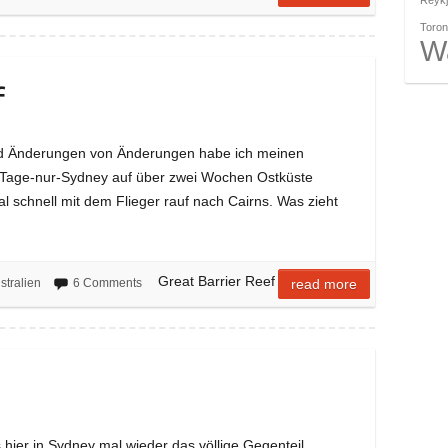
Reykj
Toron
W
f
nd Änderungen von Änderungen habe ich meinen
4-Tage-nur-Sydney auf über zwei Wochen Ostküste
l schnell mit dem Flieger rauf nach Cairns. Was zieht
Great Barrier Reef
stralien
6 Comments
read more
hier in Sydney mal wieder das völlige Gegenteil.