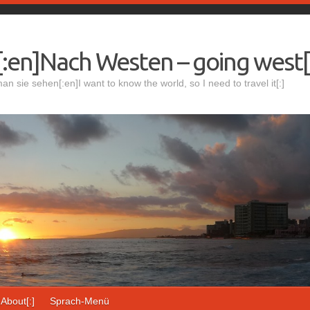
:en]Nach Westen – going west[
 sie sehen[:en]I want to know the world, so I need to travel it[:]
]About[:]
Sprach-Menü