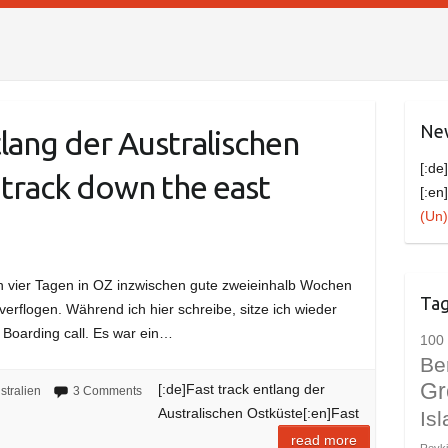
New
tlang der Australischen
[:de
 track down the east
[:en
(Un)
n vier Tagen in OZ inzwischen gute zweieinhalb Wochen
Ta
verflogen. Während ich hier schreibe, sitze ich wieder
Boarding call. Es war ein…
100 
Be
Gr
[:de]Fast track entlang der
stralien
3 Comments
Australischen Ostküste[:en]Fast
Is
read more