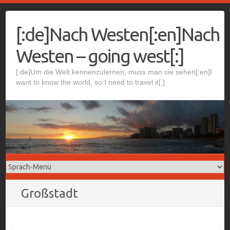
Skip
to
[:de]Nach Westen[:en]Nach
content
Westen – going west[:]
[:de]Um die Welt kennenzulernen, muss man sie sehen[:en]I
want to know the world, so I need to travel it[:]
Großstadt