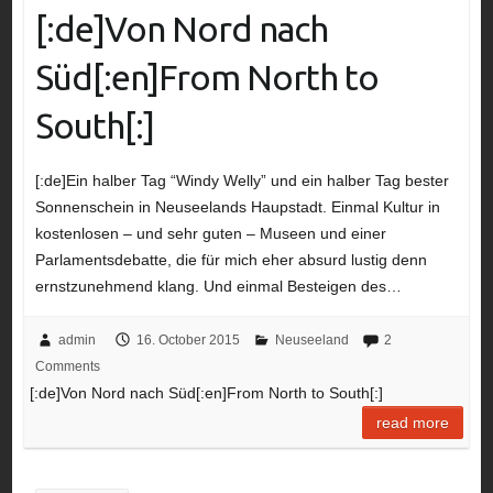
[:de]Von Nord nach
Süd[:en]From North to
South[:]
[:de]Ein halber Tag “Windy Welly” und ein halber Tag bester
Sonnenschein in Neuseelands Haupstadt. Einmal Kultur in
kostenlosen – und sehr guten – Museen und einer
Parlamentsdebatte, die für mich eher absurd lustig denn
ernstzunehmend klang. Und einmal Besteigen des…
admin
16. October 2015
Neuseeland
2
Comments
[:de]Von Nord nach Süd[:en]From North to South[:]
read more