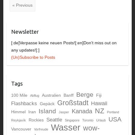
« Previous
Newsletter
[:de]Verpasse keine neuen Posts![:en]Don't miss out on
any updates![:]
(Un)Subscribe to Posts
Tags
Berge
100 Mile
Australien
Banff
Fiji
Abflug
Großstadt
Hawaii
Flashbacks
Gepäck
NZ
Island
Kanada
Himmel
Iran
Jasper
Portland
USA
Seattle
Rockies
Reykjavík
Singapore
Toronto
Urlaub
Wasser
wow-
Vancouver
Vorfreude