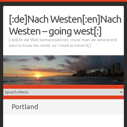
Skip
to
[:de]Nach Westen[:en]Nach
content
Westen – going west[:]
[:de]Um die Welt kennenzulernen, muss man sie sehen[:en]I
want to know the world, so I need to travel it[:]
Portland