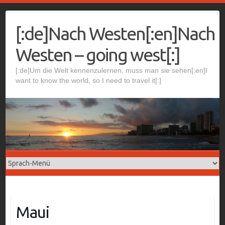
Skip
to
[:de]Nach Westen[:en]Nach
content
Westen – going west[:]
[:de]Um die Welt kennenzulernen, muss man sie sehen[:en]I
want to know the world, so I need to travel it[:]
Maui