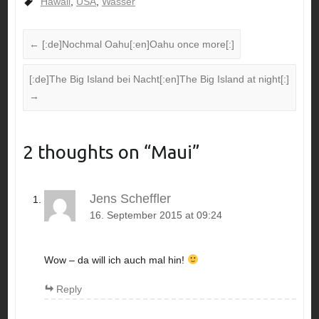
Hawaii
,
USA
,
Wasser
←
[:de]Nochmal Oahu[:en]Oahu once more[:]
[:de]The Big Island bei Nacht[:en]The Big Island at night[:]
→
2 thoughts on “
Maui
”
Jens Scheffler
16. September 2015 at 09:24
Wow – da will ich auch mal hin!
Reply