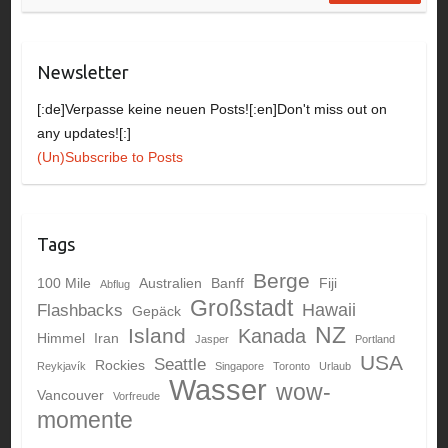
Newsletter
[:de]Verpasse keine neuen Posts![:en]Don't miss out on
any updates![:]
(Un)Subscribe to Posts
Tags
Berge
100 Mile
Australien
Banff
Fiji
Abflug
Großstadt
Hawaii
Flashbacks
Gepäck
NZ
Island
Kanada
Himmel
Iran
Jasper
Portland
USA
Seattle
Rockies
Reykjavík
Singapore
Toronto
Urlaub
Wasser
wow-
Vancouver
Vorfreude
momente