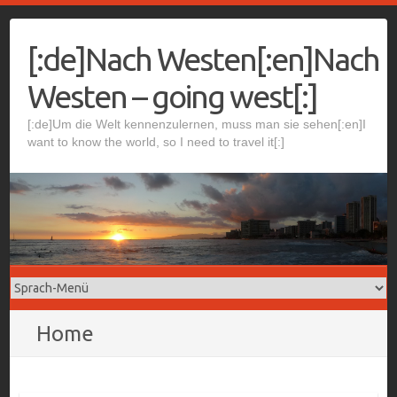
Skip
to
[:de]Nach Westen[:en]Nach
content
Westen – going west[:]
[:de]Um die Welt kennenzulernen, muss man sie sehen[:en]I
want to know the world, so I need to travel it[:]
Home