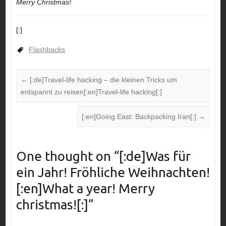
Merry Christmas!
[:]
Flashbacks
←
[:de]Travel-life hacking – die kleinen Tricks um
entspannt zu reisen[:en]Travel-life hacking[:]
[:en]Going East: Backpacking Iran[:]
→
One thought on “
[:de]Was für
ein Jahr! Fröhliche Weihnachten!
[:en]What a year! Merry
christmas![:]
”