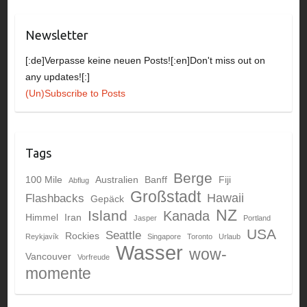
Newsletter
[:de]Verpasse keine neuen Posts![:en]Don't miss out on
any updates![:]
(Un)Subscribe to Posts
Tags
Berge
100 Mile
Australien
Banff
Fiji
Abflug
Großstadt
Hawaii
Flashbacks
Gepäck
NZ
Island
Kanada
Himmel
Iran
Jasper
Portland
USA
Seattle
Rockies
Reykjavík
Singapore
Toronto
Urlaub
Wasser
wow-
Vancouver
Vorfreude
momente