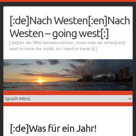
Skip
to
[:de]Nach Westen[:en]Nach
content
Westen – going west[:]
[:de]Um die Welt kennenzulernen, muss man sie sehen[:en]I
want to know the world, so I need to travel it[:]
[:de]Was für ein Jahr!