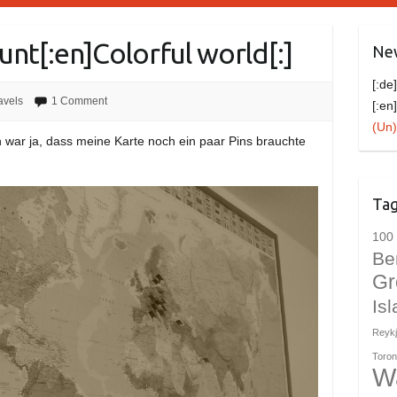
bunt[:en]Colorful world[:]
New
[:de
avels
1 Comment
[:en
(Un)
n war ja, dass meine Karte noch ein paar Pins brauchte
Ta
100 
Be
Gr
Is
Reykj
Toron
W