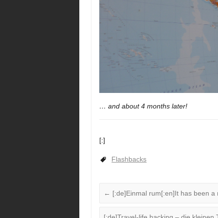
… and about 4 months later!
[:]
Flashbacks
←
[:de]Einmal rum[:en]It has been a r
[:de]Travel-life hacking – die kleinen