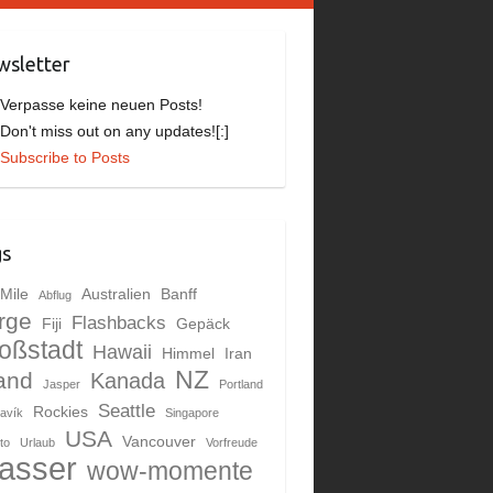
sletter
]Verpasse keine neuen Posts!
]Don't miss out on any updates![:]
Subscribe to Posts
gs
Mile
Australien
Banff
Abflug
rge
Flashbacks
Fiji
Gepäck
oßstadt
Hawaii
Himmel
Iran
NZ
land
Kanada
Jasper
Portland
Seattle
Rockies
avík
Singapore
USA
Vancouver
to
Urlaub
Vorfreude
asser
wow-momente