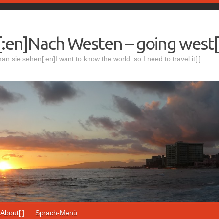
:en]Nach Westen – going west[
 sie sehen[:en]I want to know the world, so I need to travel it[:]
]About[:]
Sprach-Menü