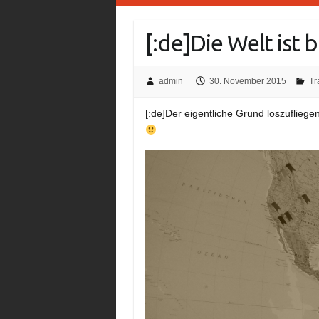
[:de]Die Welt ist 
admin
30. November 2015
Tr
[:de]Der eigentliche Grund loszufliege