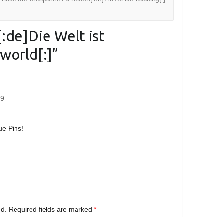
[:de]Die Welt ist
world[:]
”
59
ue Pins!
ed.
Required fields are marked
*