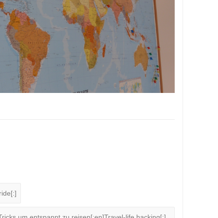
ide[:]
 Tricks um entspannt zu reisen[:en]Travel-life hacking[:]