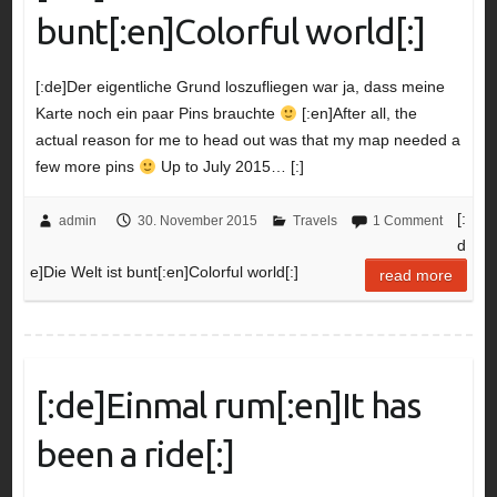
bunt[:en]Colorful world[:]
[:de]Der eigentliche Grund loszufliegen war ja, dass meine
Karte noch ein paar Pins brauchte
[:en]After all, the
actual reason for me to head out was that my map needed a
few more pins
Up to July 2015… [:]
[:
admin
30. November 2015
Travels
1 Comment
d
e]Die Welt ist bunt[:en]Colorful world[:]
read more
[:de]Einmal rum[:en]It has
been a ride[:]