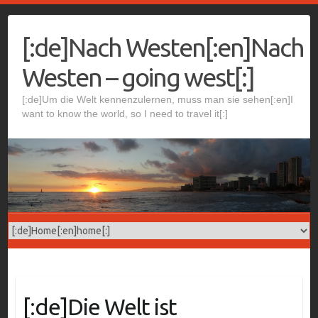
Skip
to
[:de]Nach Westen[:en]Nach
content
Westen – going west[:]
[:de]Um die Welt kennenzulernen, muss man sie sehen[:en]I
want to know the world, so I need to travel it[:]
[:de]Die Welt ist