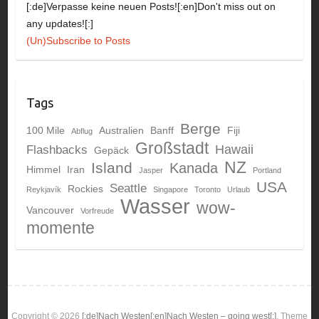
[:de]Verpasse keine neuen Posts![:en]Don't miss out on
any updates![:]
(Un)Subscribe to Posts
Tags
Berge
100 Mile
Australien
Banff
Fiji
Abflug
Großstadt
Hawaii
Flashbacks
Gepäck
NZ
Island
Kanada
Himmel
Iran
Jasper
Portland
USA
Seattle
Rockies
Reykjavík
Singapore
Toronto
Urlaub
Wasser
wow-
Vancouver
Vorfreude
momente
Copyright © 2026
[:de]Nach Westen[:en]Nach Westen – going west[:]
. Theme